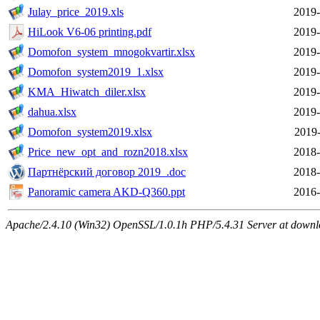
Julay_price_2019.xls
2019-
HiLook V6-06 printing.pdf
2019-
Domofon_system_mnogokvartir.xlsx
2019-
Domofon_system2019_1.xlsx
2019-
KMA_Hiwatch_diler.xlsx
2019-
dahua.xlsx
2019-
Domofon_system2019.xlsx
2019-
Price_new_opt_and_rozn2018.xlsx
2018-
Партнёрский договор 2019_.doc
2018-
Panoramic camera AKD-Q360.ppt
2016-
Apache/2.4.10 (Win32) OpenSSL/1.0.1h PHP/5.4.31 Server at downlo