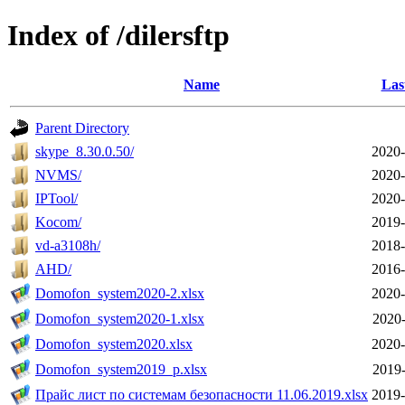
Index of /dilersftp
Name
Las
Parent Directory
skype_8.30.0.50/
2020-
NVMS/
2020-
IPTool/
2020-
Kocom/
2019-
vd-a3108h/
2018-
AHD/
2016-
Domofon_system2020-2.xlsx
2020-
Domofon_system2020-1.xlsx
2020-
Domofon_system2020.xlsx
2020-
Domofon_system2019_р.xlsx
2019-
Прайс лист по системам безопасности 11.06.2019.xlsx
2019-